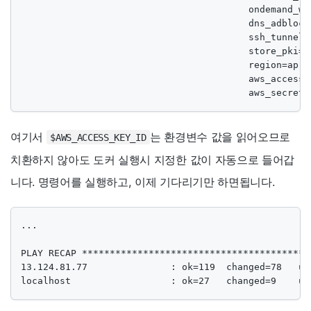
                                         ondemand_wif
                                         dns_adblocki
                                         ssh_tunnelin
                                         store_pki=tr
                                         region=ap-no
                                         aws_access_
                                         aws_secret_
여기서
는 환경변수 값을 읽어오므로
$AWS_ACCESS_KEY_ID
치환하지 않아도 도커 실행시 지정한 값이 자동으로 들어갑
니다. 명령어를 실행하고, 이제 기다리기만 하면됩니다.
...

PLAY RECAP *****************************************
13.124.81.77               : ok=119  changed=78   un
localhost                  : ok=27   changed=9    un