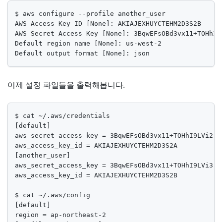
$ aws configure --profile another_user

AWS Access Key ID [None]: AKIAJEXHUYCTEHM2D3S2B

AWS Secret Access Key [None]: 3BqwEFsOBd3vx11+TOHhI9L
Default region name [None]: us-west-2

Default output format [None]: json
이제 설정 파일들을 출력해봅니다.
$ cat ~/.aws/credentials

[default]

aws_secret_access_key = 3BqwEFsOBd3vx11+TOHhI9LVi2

aws_access_key_id = AKIAJEXHUYCTEHM2D3S2A

[another_user]

aws_secret_access_key = 3BqwEFsOBd3vx11+TOHhI9LVi3

aws_access_key_id = AKIAJEXHUYCTEHM2D3S2B

$ cat ~/.aws/config

[default]

region = ap-northeast-2
