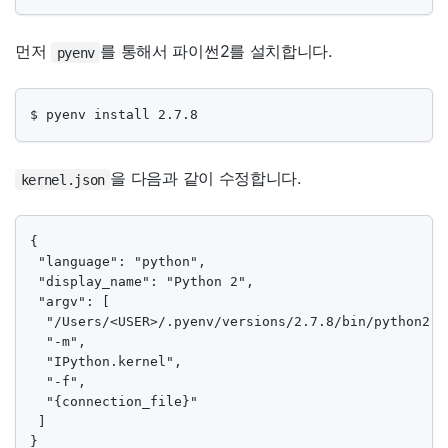
먼저
를 통해서 파이썬2를 설치합니다.
pyenv
$ pyenv install 2.7.8
을 다음과 같이 수정합니다.
kernel.json
{

 "language": "python",

 "display_name": "Python 2",

 "argv": [

  "/Users/<USER>/.pyenv/versions/2.7.8/bin/python2.7"
  "-m",

  "IPython.kernel",

  "-f",

  "{connection_file}"

 ]

}