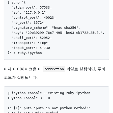
$ echo '{

  "stdin_port": 57533, 

  "ip": "127.0.0.1", 

  "control_port": 40023, 

  "hb_port": 35724, 

  "signature_scheme": "hmac-sha256", 

  "key": "29e39299-76c7-495f-be03-eb1722c25efe", 

  "shell_port": 52952, 

  "transport": "tcp", 

  "iopub_port": 41730

}' > ruby.ipython
이제 아이파이썬을 이
파일로 실행하면, 루비
connection
코드가 실행됩니다.
$ ipython console --existing ruby.ipython

IPython Console 3.1.0

In [1]: puts "puts is not python method!"
