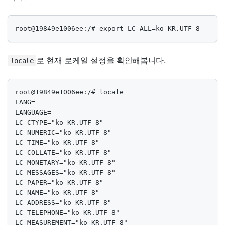
root@19849e1006ee:/# export LC_ALL=ko_KR.UTF-8
로 현재 로케일 설정을 확인해봅니다.
locale
root@19849e1006ee:/# locale

LANG=

LANGUAGE=

LC_CTYPE="ko_KR.UTF-8"

LC_NUMERIC="ko_KR.UTF-8"

LC_TIME="ko_KR.UTF-8"

LC_COLLATE="ko_KR.UTF-8"

LC_MONETARY="ko_KR.UTF-8"

LC_MESSAGES="ko_KR.UTF-8"

LC_PAPER="ko_KR.UTF-8"

LC_NAME="ko_KR.UTF-8"

LC_ADDRESS="ko_KR.UTF-8"

LC_TELEPHONE="ko_KR.UTF-8"

LC_MEASUREMENT="ko_KR.UTF-8"
