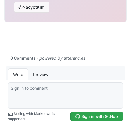
@NacyotKim