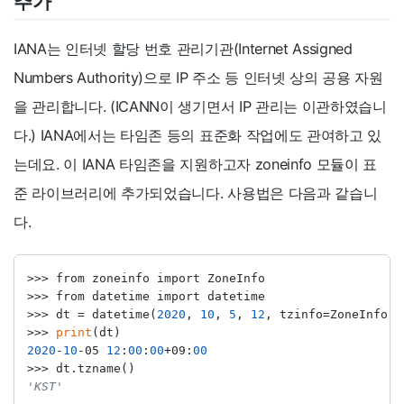
추가
IANA는 인터넷 할당 번호 관리기관(Internet Assigned
Numbers Authority)으로 IP 주소 등 인터넷 상의 공용 자원
을 관리합니다. (ICANN이 생기면서 IP 관리는 이관하였습니
다.) IANA에서는 타임존 등의 표준화 작업에도 관여하고 있
는데요. 이 IANA 타임존을 지원하고자 zoneinfo 모듈이 표
준 라이브러리에 추가되었습니다. 사용법은 다음과 같습니
다.
>>>
from
 zoneinfo 
import
 ZoneInfo
>>>
from
 datetime 
import
 datetime
>>>
 dt 
=
 datetime(
2020
, 
10
, 
5
, 
12
, tzinfo
=
ZoneInfo(
"
>>>
print
(dt)
2020
-
10
-
05 
12
:
00
:
00
+
09:
00
>>>
 dt.tzname()
'KST'