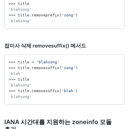
>>>
 title
'blahsong'
>>>
 title.removeprefix(
'song'
)
'blahsong'
접미사 삭제 removesuffix() 메서드
>>>
 title 
=
'blahsong'
>>>
 title.removesuffix(
'song'
)
'blah'
>>>
 title
'blahsong'
>>>
 title.removesuffix(
'blah'
)
'blahsong'
IANA 시간대를 지원하는 zoneinfo 모듈