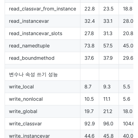
read_classvar_from_instance
22.8
23.5
18.8
read_instancevar
32.4
33.1
28.0
read_instancevar_slots
27.8
31.3
20.8
read_namedtuple
73.8
57.5
45.0
read_boundmethod
37.6
37.9
29.6
변수나 속성 쓰기 성능
write_local
8.7
9.3
5.5
write_nonlocal
10.5
11.1
5.6
write_global
19.7
21.2
18.0
write_classvar
92.9
96.0
104.6
write_instancevar
44.6
45.8
40.0