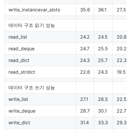
write_instancevar_slots
35.6
36.1
27.3
데이터 구조 읽기 성능
read_list
24.2
24.5
20.8
read_deque
24.7
25.5
20.2
read_dict
24.3
25.7
22.3
read_strdict
22.6
24.3
19.5
데이터 구조 쓰기 성능
write_list
27.1
28.5
22.5
write_deque
28.7
30.1
22.7
write_dict
31.4
33.3
29.3