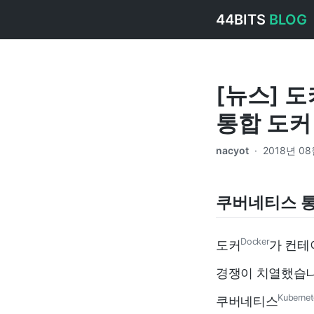
44BITS
BLOG
[뉴스] 도커
통합 도커
nacyot
·
2018년 08
쿠버네티스 통
Docker
도커
가 컨테
경쟁이 치열했습니
Kubernet
쿠버네티스