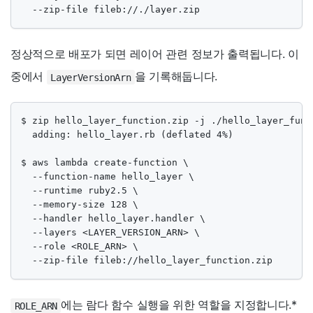
  --zip-file fileb://./layer.zip
정상적으로 배포가 되면 레이어 관련 정보가 출력됩니다. 이
중에서
을 기록해둡니다.
LayerVersionArn
$ zip hello_layer_function.zip -j ./hello_layer_func
  adding: hello_layer.rb (deflated 4%)

$ aws lambda create-function \

  --function-name hello_layer \

  --runtime ruby2.5 \

  --memory-size 128 \

  --handler hello_layer.handler \

  --layers <LAYER_VERSION_ARN> \

  --role <ROLE_ARN> \

  --zip-file fileb://hello_layer_function.zip
에는 람다 함수 실행을 위한 역할을 지정합니다.
*
ROLE_ARN