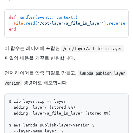
def
 handler(event:, context:)
File
.read(
'/opt/layer/a_file_in_layer'
).reverse
end
이 함수는 레이어에 포함된
/opt/layer/a_file_in_layer
파일의 내용을 거꾸로 반환합니다.
먼저 레이어를 압축 파일로 만들고,
lambda publish-layer-
명령어로 배포합니다.
version
$ zip layer.zip -r layer

  adding: layer/ (stored 0%)

  adding: layer/a_file_in_layer (stored 0%)

$ aws lambda publish-layer-version \

  --layer-name layer  \
