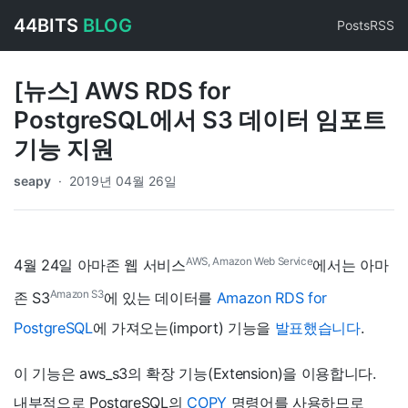
44BITS
BLOG
Posts
RSS
[뉴스] AWS RDS for
PostgreSQL에서 S3 데이터 임포트
기능 지원
seapy
·
2019년 04월 26일
AWS, Amazon Web Service
4월 24일 아마존 웹 서비스
에서는 아마
Amazon S3
존 S3
에 있는 데이터를
Amazon RDS for
PostgreSQL
에 가져오는(import) 기능을
발표했습니다
.
이 기능은 aws_s3의 확장 기능(Extension)을 이용합니다.
내부적으로 PostgreSQL의
COPY
명령어를 사용하므로