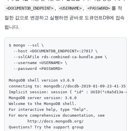
,
,
를 적
<DOCUMENTDB_ENDPOINT>
<USERNAME>
<PASSWORD>
절한 값으로 변경하고 실행하면 곧바로 도큐먼트DB에 접속
됩니다.
$ mongo --ssl \

  --host <DOCUMENTDB_ENDPOINT>:27017 \

  --sslCAFile rds-combined-ca-bundle.pem \

  --username <USERNAME> \

  --password <PASSWORD>

MongoDB shell version v3.6.9

connecting to: mongodb://docdb-2019-01-09-23-41-35.c
Implicit session: session { "id" : UUID("c0a5d13e-dc
MongoDB server version: 3.6.0

Welcome to the MongoDB shell.

For interactive help, type "help".

For more comprehensive documentation, see

        http://docs.mongodb.org/

Questions? Try the support group
