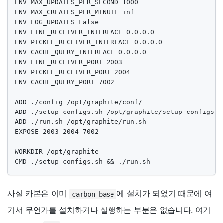
ENV MAX_UPDATES_PER_SECOND 1000

ENV MAX_CREATES_PER_MINUTE inf

ENV LOG_UPDATES False

ENV LINE_RECEIVER_INTERFACE 0.0.0.0

ENV PICKLE_RECEIVER_INTERFACE 0.0.0.0

ENV CACHE_QUERY_INTERFACE 0.0.0.0

ENV LINE_RECEIVER_PORT 2003

ENV PICKLE_RECEIVER_PORT 2004

ENV CACHE_QUERY_PORT 7002

ADD ./config /opt/graphite/conf/

ADD ./setup_configs.sh /opt/graphite/setup_configs.sh
ADD ./run.sh /opt/graphite/run.sh

EXPOSE 2003 2004 7002

WORKDIR /opt/graphite

CMD ./setup_configs.sh && ./run.sh
사실 카본은 이미
에 설치가 되었기 때문에 여
carbon-base
기서 무언가를 설치하거나 실행하는 부분은 없습니다. 여기