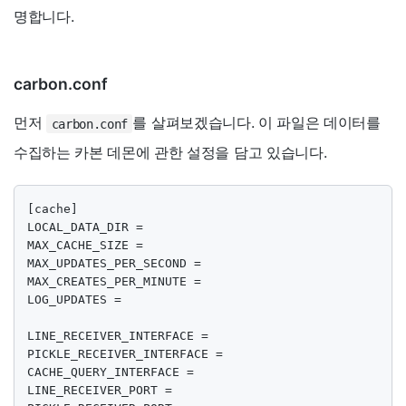
명합니다.
carbon.conf
먼저
를 살펴보겠습니다. 이 파일은 데이터를
carbon.conf
수집하는 카본 데몬에 관한 설정을 담고 있습니다.
[cache]

LOCAL_DATA_DIR =

MAX_CACHE_SIZE =

MAX_UPDATES_PER_SECOND =

MAX_CREATES_PER_MINUTE =

LOG_UPDATES =

LINE_RECEIVER_INTERFACE =

PICKLE_RECEIVER_INTERFACE =

CACHE_QUERY_INTERFACE =

LINE_RECEIVER_PORT =
