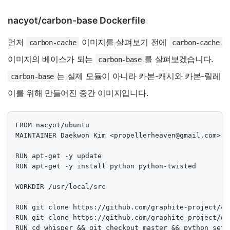
nacyot/carbon-base Dockerfile
먼저
이미지를 살펴보기 전에
carbon-cache
carbon-cache
이미지의 베이스가 되는
를 살펴보겠습니다.
carbon-base
는 실제 모듈이 아니라 카본-캐시와 카본-릴레
carbon-base
이를 위해 만들어진 중간 이미지입니다.
FROM nacyot/ubuntu

MAINTAINER Daekwon Kim <
propellerheaven@gmail.com
>

RUN apt-get -y update

RUN apt-get -y install python python-twisted

WORKDIR /usr/local/src

RUN git clone https://github.com/graphite-project/car
RUN git clone https://github.com/graphite-project/whi
RUN cd whisper && git checkout master && python setup