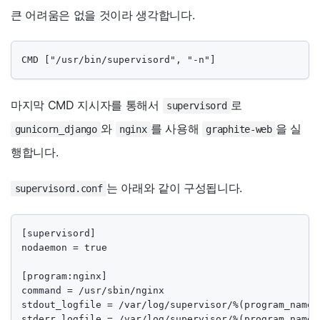
큰 어려움은 없을 것이라 생각합니다.
CMD ["/usr/bin/supervisord", "-n"]
마지막 CMD 지시자를 통해서
로
supervisord
와
를 사용해
을 실
gunicorn_django
nginx
graphite-web
행합니다.
는 아래와 같이 구성됩니다.
supervisord.conf
[supervisord]

nodaemon = true

[program:nginx]

command = /usr/sbin/nginx

stdout_logfile = /var/log/supervisor/%(program_name)s
stderr_logfile = /var/log/supervisor/%(program_name)s