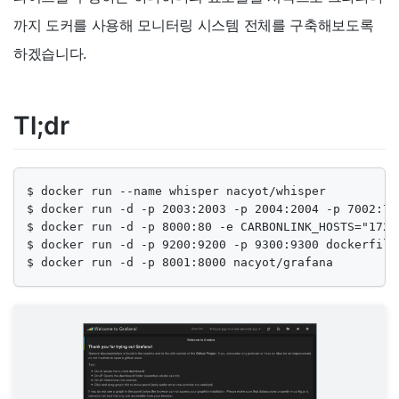
까지 도커를 사용해 모니터링 시스템 전체를 구축해보도록
하겠습니다.
Tl;dr
$ docker run --name whisper nacyot/whisper

$ docker run -d -p 2003:2003 -p 2004:2004 -p 7002:70
$ docker run -d -p 8000:80 -e CARBONLINK_HOSTS="172.
$ docker run -d -p 9200:9200 -p 9300:9300 dockerfile/
$ docker run -d -p 8001:8000 nacyot/grafana