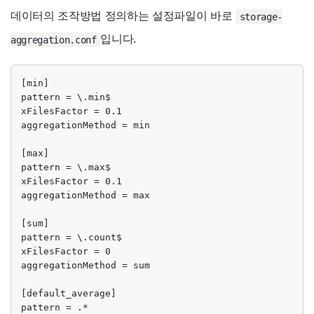
데이터의 조작방법 정의하는 설정파일이 바로
storage-
입니다.
aggregation.conf
[min]

pattern = \.min$

xFilesFactor = 0.1

aggregationMethod = min

[max]

pattern = \.max$

xFilesFactor = 0.1

aggregationMethod = max

[sum]

pattern = \.count$

xFilesFactor = 0

aggregationMethod = sum

[default_average]

pattern = .*
