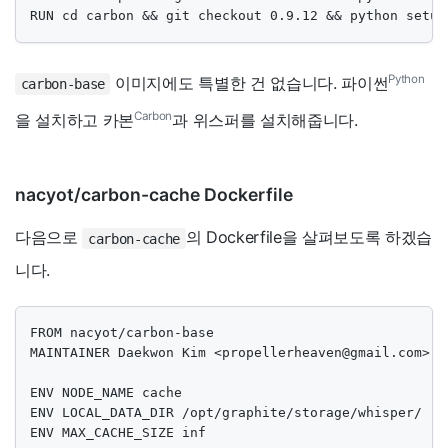
RUN cd carbon && git checkout 0.9.12 && python setup
Python
이미지에도 특별한 건 없습니다. 파이썬
carbon-base
Carbon
을 설치하고 카본
과 위스퍼를 설치해줍니다.
nacyot/carbon-cache Dockerfile
다음으로
의 Dockerfile을 살펴보도록 하겠습
carbon-cache
니다.
FROM nacyot/carbon-base

MAINTAINER Daekwon Kim <
propellerheaven@gmail.com
>

ENV NODE_NAME cache

ENV LOCAL_DATA_DIR /opt/graphite/storage/whisper/

ENV MAX_CACHE_SIZE inf
