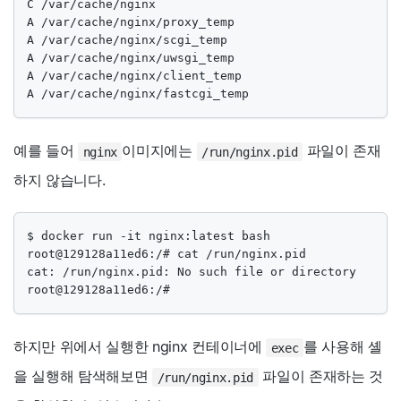
C /var/cache/nginx

A /var/cache/nginx/proxy_temp

A /var/cache/nginx/scgi_temp

A /var/cache/nginx/uwsgi_temp

A /var/cache/nginx/client_temp

A /var/cache/nginx/fastcgi_temp
예를 들어
이미지에는
파일이 존재
nginx
/run/nginx.pid
하지 않습니다.
$ docker run -it nginx:latest bash

root@129128a11ed6:/# cat /run/nginx.pid

cat: /run/nginx.pid: No such file or directory

root@129128a11ed6:/#
하지만 위에서 실행한 nginx 컨테이너에
를 사용해 셸
exec
을 실행해 탐색해보면
파일이 존재하는 것
/run/nginx.pid