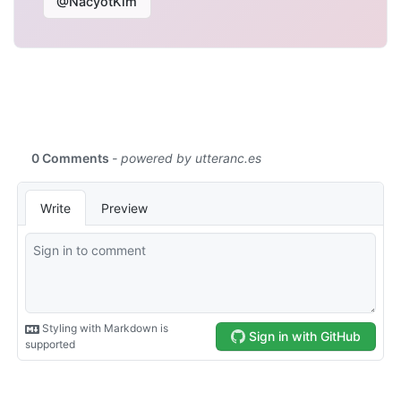
@NacyotKim