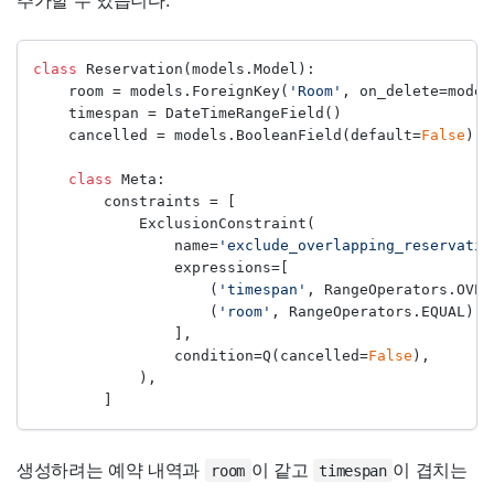
class
 Reservation(models.Model):
    room 
=
 models.ForeignKey(
'Room'
, on_delete
=
model
    timespan 
=
 DateTimeRangeField()
    cancelled 
=
 models.BooleanField(default
=
False
)
class
 Meta:
        constraints 
=
 [
            ExclusionConstraint(
                name
=
'exclude_overlapping_reservatio
                expressions
=
[
                    (
'timespan'
, RangeOperators.OVER
                    (
'room'
, RangeOperators.EQUAL),
                ],
                condition
=
Q(cancelled
=
False
),
            ),
        ]
생성하려는 예약 내역과
이 같고
이 겹치는
room
timespan