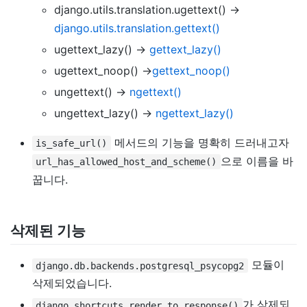
django.utils.translation.ugettext() ->
django.utils.translation.gettext()
ugettext_lazy() ->
gettext_lazy()
ugettext_noop() ->
gettext_noop()
ungettext() ->
ngettext()
ungettext_lazy() ->
ngettext_lazy()
메서드의 기능을 명확히 드러내고자
is_safe_url()
으로 이름을 바
url_has_allowed_host_and_scheme()
꿉니다.
삭제된 기능
모듈이
django.db.backends.postgresql_psycopg2
삭제되었습니다.
가 삭제되
django.shortcuts.render_to_response()