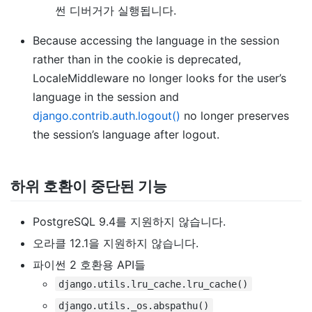
썬 디버거가 실행됩니다.
Because accessing the language in the session
rather than in the cookie is deprecated,
LocaleMiddleware no longer looks for the user’s
language in the session and
django.contrib.auth.logout()
no longer preserves
the session’s language after logout.
하위 호환이 중단된 기능
PostgreSQL 9.4를 지원하지 않습니다.
오라클 12.1을 지원하지 않습니다.
파이썬 2 호환용 API들
django.utils.lru_cache.lru_cache()
django.utils._os.abspathu()