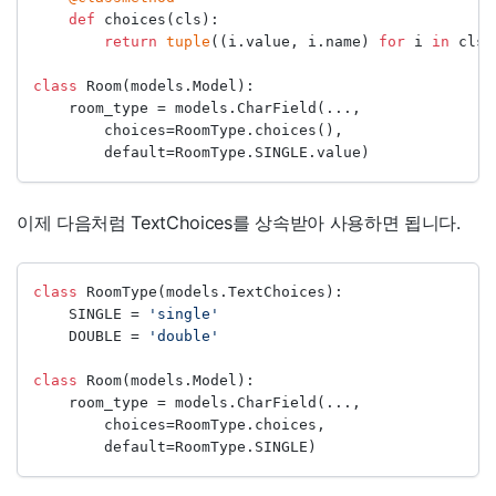
def
 choices(cls):
return
tuple
((i.value, i.name) 
for
 i 
in
 cls)
class
 Room(models.Model):
    room_type 
=
 models.CharField(...,
        choices
=
RoomType.choices(), 
        default
=
RoomType.SINGLE.value)
이제 다음처럼 TextChoices를 상속받아 사용하면 됩니다.
class
 RoomType(models.TextChoices):
    SINGLE 
=
'single'
    DOUBLE 
=
'double'
class
 Room(models.Model): 
    room_type 
=
 models.CharField(..., 
        choices
=
RoomType.choices,
        default
=
RoomType.SINGLE)