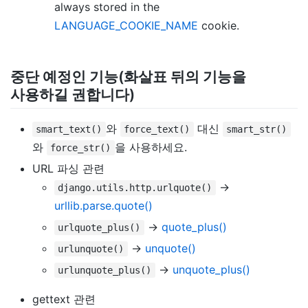
always stored in the
LANGUAGE_COOKIE_NAME
cookie.
중단 예정인 기능(화살표 뒤의 기능을
사용하길 권합니다)
와
대신
smart_text()
force_text()
smart_str()
와
을 사용하세요.
force_str()
URL 파싱 관련
->
django.utils.http.urlquote()
urllib.parse.quote()
->
quote_plus()
urlquote_plus()
->
unquote()
urlunquote()
->
unquote_plus()
urlunquote_plus()
gettext 관련