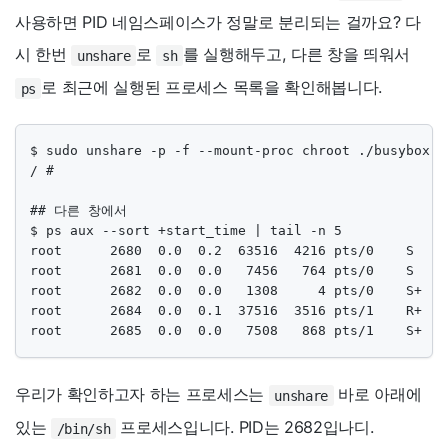
사용하면 PID 네임스페이스가 정말로 분리되는 걸까요? 다
시 한번
로
를 실행해두고, 다른 창을 띄워서
unshare
sh
로 최근에 실행된 프로세스 목록을 확인해봅니다.
ps
$ sudo unshare -p -f --mount-proc chroot ./busybox-im
/ #

## 다른 창에서

$ ps aux --sort +start_time | tail -n 5

root      2680  0.0  0.2  63516  4216 pts/0    S    
root      2681  0.0  0.0   7456   764 pts/0    S    
root      2682  0.0  0.0   1308     4 pts/0    S+   
root      2684  0.0  0.1  37516  3516 pts/1    R+   
root      2685  0.0  0.0   7508   868 pts/1    S+   
우리가 확인하고자 하는 프로세스는
바로 아래에
unshare
있는
프로세스입니다. PID는 2682입나디.
/bin/sh