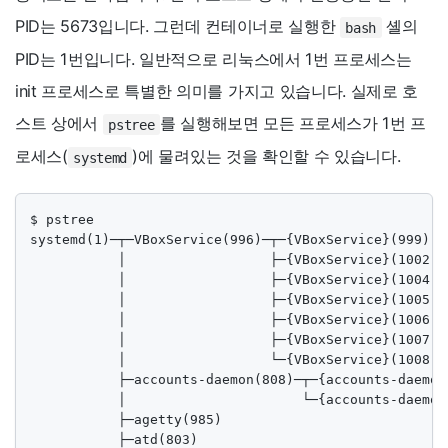
PID는 5673입니다. 그런데 컨테이너로 실행한
셸의
bash
PID는 1번입니다. 일반적으로 리눅스에서 1번 프로세스는
init 프로세스로 특별한 의미를 가지고 있습니다. 실제로 호
스트 상에서
를 실행해보면 모든 프로세스가 1번 프
pstree
로세스(
)에 물려있는 것을 확인할 수 있습니다.
systemd
$ pstree

systemd(1)─┬─VBoxService(996)─┬─{VBoxService}(999)

           │                  ├─{VBoxService}(1002)

           │                  ├─{VBoxService}(1004)

           │                  ├─{VBoxService}(1005)

           │                  ├─{VBoxService}(1006)

           │                  ├─{VBoxService}(1007)

           │                  └─{VBoxService}(1008)

           ├─accounts-daemon(808)─┬─{accounts-daemon}
           │                      └─{accounts-daemon}
           ├─agetty(985)

           ├─atd(803)
