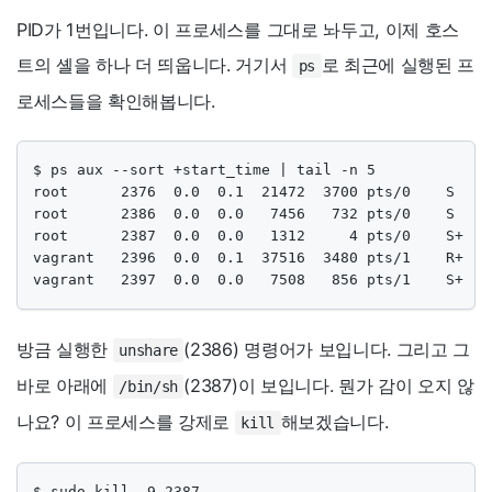
PID가 1번입니다. 이 프로세스를 그대로 놔두고, 이제 호스
트의 셸을 하나 더 띄웁니다. 거기서
로 최근에 실행된 프
ps
로세스들을 확인해봅니다.
$ ps aux --sort +start_time | tail -n 5

root      2376  0.0  0.1  21472  3700 pts/0    S    0
root      2386  0.0  0.0   7456   732 pts/0    S    
root      2387  0.0  0.0   1312     4 pts/0    S+   
vagrant   2396  0.0  0.1  37516  3480 pts/1    R+   
vagrant   2397  0.0  0.0   7508   856 pts/1    S+   
방금 실행한
(2386) 명령어가 보입니다. 그리고 그
unshare
바로 아래에
(2387)이 보입니다. 뭔가 감이 오지 않
/bin/sh
나요? 이 프로세스를 강제로
해보겠습니다.
kill
$ sudo kill -9 2387