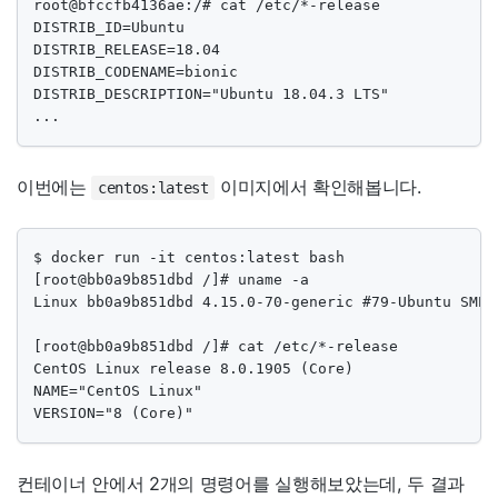
root@bfccfb4136ae:/# cat /etc/*-release

DISTRIB_ID=Ubuntu

DISTRIB_RELEASE=18.04

DISTRIB_CODENAME=bionic

DISTRIB_DESCRIPTION="Ubuntu 18.04.3 LTS"

...
이번에는
이미지에서 확인해봅니다.
centos:latest
$ docker run -it centos:latest bash

[root@bb0a9b851dbd /]# uname -a

Linux bb0a9b851dbd 4.15.0-70-generic #79-Ubuntu SMP 
[root@bb0a9b851dbd /]# cat /etc/*-release

CentOS Linux release 8.0.1905 (Core)

NAME="CentOS Linux"

VERSION="8 (Core)"
컨테이너 안에서 2개의 명령어를 실행해보았는데, 두 결과