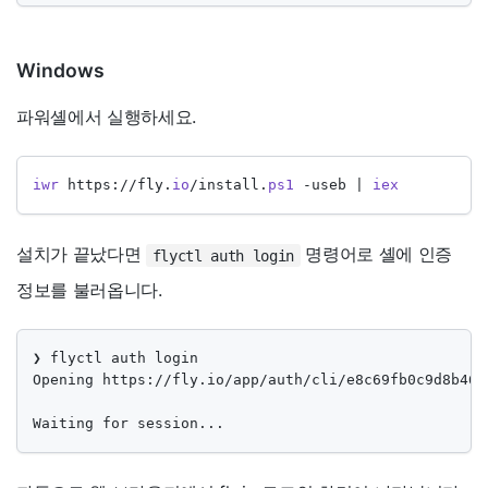
Windows
파워셸에서 실행하세요.
iwr
 https
://
fly
.
io
/
install
.
ps1
-
useb 
|
iex
설치가 끝났다면
명령어로 셸에 인증
flyctl auth login
정보를 불러옵니다.
❯ flyctl auth login

Opening https://fly.io/app/auth/cli/e8c69fb0c9d8b46c
Waiting for session...