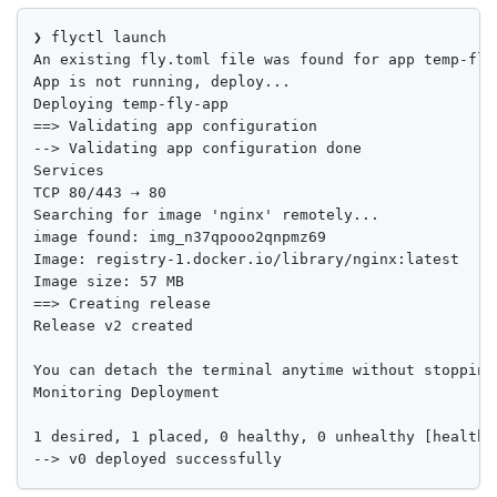
❯ flyctl launch

An existing fly.toml file was found for app temp-fly-
App is not running, deploy...

Deploying temp-fly-app

==> Validating app configuration

--> Validating app configuration done

Services

TCP 80/443 ⇢ 80

Searching for image 'nginx' remotely...

image found: img_n37qpooo2qnpmz69

Image: registry-1.docker.io/library/nginx:latest

Image size: 57 MB

==> Creating release

Release v2 created

You can detach the terminal anytime without stopping 
Monitoring Deployment

1 desired, 1 placed, 0 healthy, 0 unhealthy [health c
--> v0 deployed successfully