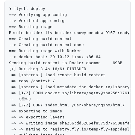
❯ flyctl deploy

==> Verifying app config

--> Verified app config

==> Building image

Remote builder fly-builder-snowy-meadow-9167 ready

==> Creating build context

--> Creating build context done

==> Building image with Docker

--> docker host: 20.10.12 linux x86_64

Sending build context to Docker daemon     698B

[+] Building 3.4s (6/6) FINISHED                    
 => [internal] load remote build context            
 => copy /context /                                 
 => [internal] load metadata for docker.io/library/n
 => [1/2] FROM docker.io/library/nginx@sha256:1761fb
... (중략) ...

 => [2/2] COPY index.html /usr/share/nginx/html/    
 => exporting to image                              
 => => exporting layers                             
 => => writing image sha256:dd5286ef8575d776588afad0
 => => naming to registry.fly.io/temp-fly-app:deploy