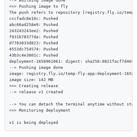
--> Building image done

==> Pushing image to fly

The push refers to repository [registry.fly.io/temp-f
cccfadc8e16c: Pushed 

abc66ad258e9: Pushed 

243243243ee2: Pushed 

f931b78377da: Pushed 

d7783033d823: Pushed 

4553dc754574: Pushed 

43b3c4e3001c: Pushed 

deployment-1658961061: digest: sha256:0821facf7d469c
--> Pushing image done

image: registry.fly.io/temp-fly-app:deployment-165896
image size: 142 MB

==> Creating release

--> release v1 created

--> You can detach the terminal anytime without stop
==> Monitoring deployment

v1 is being deployed